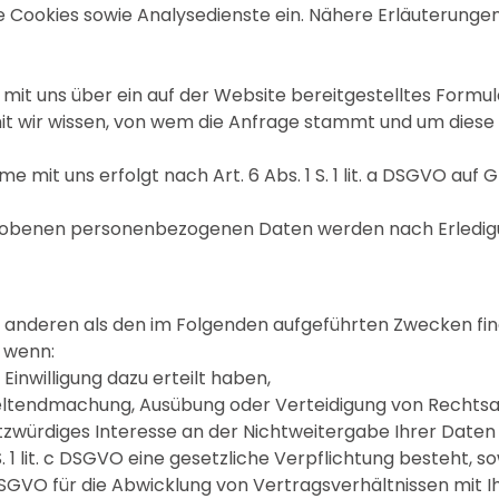
Cookies sowie Analysedienste ein. Nähere Erläuterungen d
t, mit uns über ein auf der Website bereitgestelltes Form
mit wir wissen, von wem die Anfrage stammt und um dies
 uns erfolgt nach Art. 6 Abs. 1 S. 1 lit. a DSGVO auf Gru
rhobenen personenbezogenen Daten werden nach Erledigu
u anderen als den im Folgenden aufgeführten Zwecken find
, wenn:
e Einwilligung dazu erteilt haben,
ur Geltendmachung, Ausübung oder Verteidigung von Rechts
zwürdiges Interesse an der Nichtweitergabe Ihrer Daten
 S. 1 lit. c DSGVO eine gesetzliche Verpflichtung besteht, s
. b DSGVO für die Abwicklung von Vertragsverhältnissen mit Ih