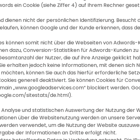
rds ein Cookie (siehe Ziffer 4) auf Ihrem Rechner geset
nd dienen nicht der persönlichen Identifizierung. Besuch
laufen, können Google und der Kunde erkennen, dass der 
es können somit nicht über die Webseiten von Adwords-K
en dazu, Conversion-Statistiken für Adwords-Kunden zu er
samtanzahl der Nutzer, die auf ihre Anzeige geklickt ha
e erhalten jedoch keine Informationen, mit denen sich Nut
möchten, können Sie auch das hierfür erforderliche Setz
ookies generell deaktiviert. Sie können Cookies für Conv
r Domain „www.googleadservices.com“ blockiert werden. 
google.com/sitestats/de.html).
alyse und statistischen Auswertung der Nutzung der We
rmationen über die Websitenutzung werden an unsere Ser
 werden verwendet, um die Nutzung der Website auszuwe
gabe der Informationen an Dritte erfolgt nicht.