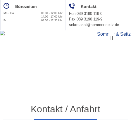
Bürozeiten
Kontakt
Mo - Do
Fon 089 3190 119-0
08.30 - 12.00 Uhr
14.00 - 17.00 Uhr
Fax 089 3190 119-9
Fr
08.30 - 12.30 Uhr
sekretariat@sommer-seitz.de
Die Kanzlei – Philosophie
Kontakt / Anfahrt